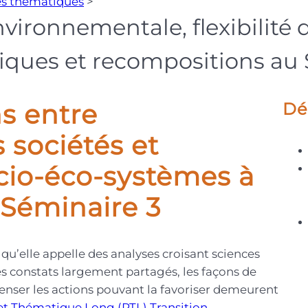
s thématiques
>
environnementale, flexibilité
iques et recompositions au 
ns entre
Dé
sociétés et
ocio-éco-systèmes à
 Séminaire 3
 qu’elle appelle des analyses croisant sciences
es constats largement partagés, les façons de
 penser les actions pouvant la favoriser demeurent
et Thématique Long (PTL) Transition,