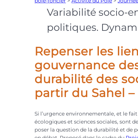
pôle-foncier
>
Activité du Pôle
>
Journée
Variabilité socio-
politiques. Dynam
Repenser les lie
gouvernance des 
durabilité des s
partir du Sahel –
Si l’urgence environnementale, et le fait
écologiques et sciences sociales, sont d
poser la question de la durabilité et de
en débat. Proposé dans le cadre du
Proj