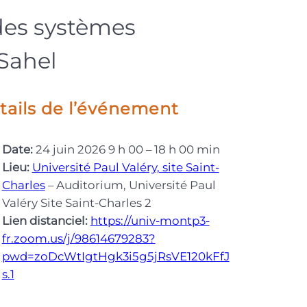
 des systèmes
Sahel
tails de l’événement
Date:
24 juin 2026 9 h 00
–
18 h 00 min
Lieu:
Université Paul Valéry, site Saint-
Charles
– Auditorium, Université Paul
Valéry Site Saint-Charles 2
Lien distanciel:
https://univ-montp3-
fr.zoom.us/j/98614679283?
pwd=zoDcWtIgtHgk3i5g5jRsVE120kFfJ
s.1