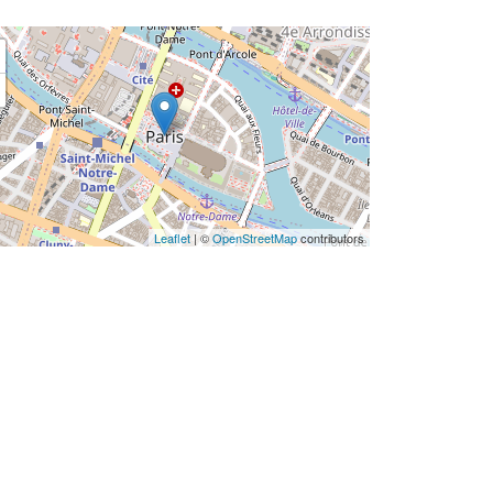
Leaflet
| ©
OpenStreetMap
contributors