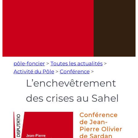
pôle-foncier
>
Toutes les actualités
>
Activité du Pôle
>
Conférence
>
L’enchevêtrement
des crises au Sahel
Conférence
de Jean-
Pierre Olivier
de Sardan