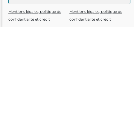
Mentions légales, politique de
Mentions légales, politique de
Lettre d’information
confidentialité et crédit
confidentialité et crédit
Prénom
Nom de famille
Email
acceptez la politique de confidentialité
Fondateurs et partenaires