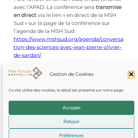
avec l’APAD. La conférence sera
transmise
en direct
via le lien « en direct de la MSH
Sud » sur la page de la conférence sur
l’agenda de la MSH Sud :
https://www.mshsud.org/agenda/conversa
tion-des-sciences-avec-jean-pierre-olivier-
de-sardan/
Gestion de Cookies
Ce site utilise des cookies, le détail est présenté sur notre page :
Accepter
Site de Saint-Charles – Université de
Montpellier Paul-Valéry
Refuser
71 rue Professeur Henri Serre – 34090
MONTPELLIER
Préférences