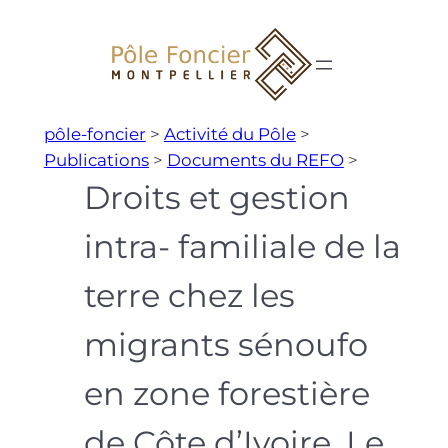
Aller
au
contenu
pôle-foncier
>
Activité du Pôle
>
Publications
>
Documents du REFO
>
Droits et gestion
intra- familiale de la
terre chez les
migrants sénoufo
en zone forestière
de Côte d’Ivoire. Le