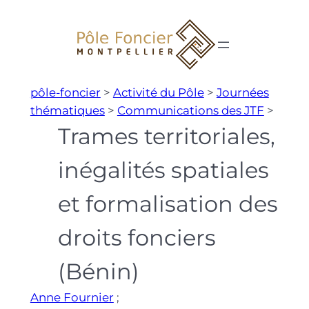
Aller
au
contenu
pôle-foncier
>
Activité du Pôle
>
Journées
thématiques
>
Communications des JTF
>
Trames territoriales,
inégalités spatiales
et formalisation des
droits fonciers
(Bénin)
Anne Fournier
;