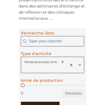
dans des séminaires d’échange et
de réflexion et des colloques
internationaux ….
Recherche libre
Recherche libre
Recherche libre
Type d'activité
Type d'activité
Type d'activité
Partenariat avec la MSH Sud (1)
Type d'activité
Anné de production
Anné de production
0
Réinitialiser