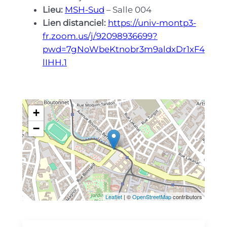
Lieu:
MSH-Sud
– Salle 004
Lien distanciel:
https://univ-montp3-
fr.zoom.us/j/92098936699?
pwd=7gNoWbeKtnobr3m9aldxDr1xF4
lIHH.1
+
−
Leaflet
| ©
OpenStreetMap
contributors