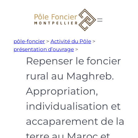
Aller
au
contenu
pôle-foncier
>
Activité du Pôle
>
présentation d’ouvrage
>
Repenser le foncier
rural au Maghreb.
Appropriation,
individualisation et
accaparement de la
terre au Maroc et