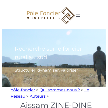
Aller
au
contenu
Recherche sur le foncier
rural au sud
Structurer, dynamiser, valoriser
pôle-foncier
>
Qui sommes-nous ?
>
Le
Réseau
>
Auteurs
>
Aissam ZINE-DINE