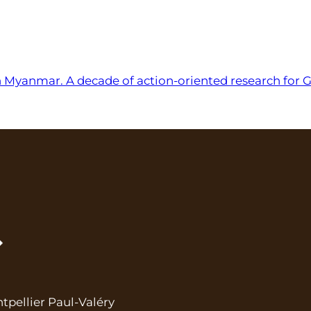
n Myanmar. A decade of action-oriented research for 
ntpellier Paul-Valéry