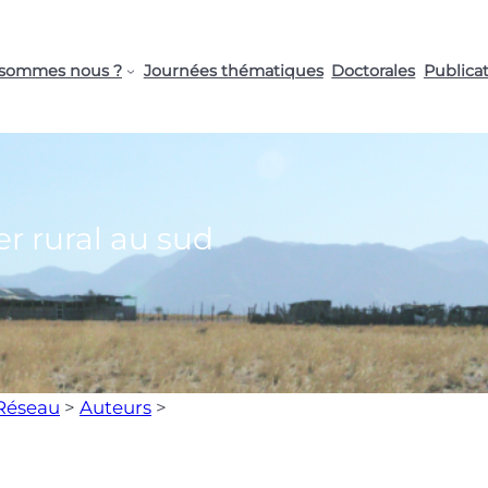
 sommes nous ?
Journées thématiques
Doctorales
Publica
er rural au sud
Réseau
>
Auteurs
>