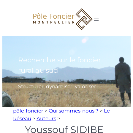
Aller
au
contenu
Recherche sur le foncier
rural au sud
Structurer, dynamiser, valoriser
pôle-foncier
>
Qui sommes-nous ?
>
Le
Réseau
>
Auteurs
>
Youssouf SIDIBE