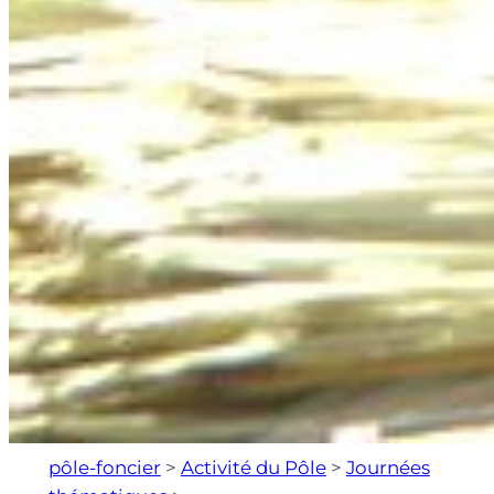
pôle-foncier
>
Activité du Pôle
>
Journées