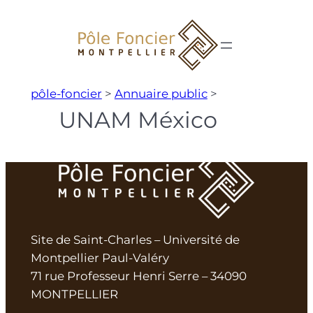
Aller
au
contenu
pôle-foncier
>
Annuaire public
>
UNAM México
Site de Saint-Charles – Université de
Montpellier Paul-Valéry
71 rue Professeur Henri Serre – 34090
MONTPELLIER