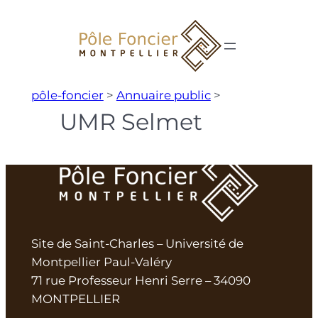
Aller
au
contenu
pôle-foncier
>
Annuaire public
>
UMR Selmet
Site de Saint-Charles – Université de
Montpellier Paul-Valéry
71 rue Professeur Henri Serre – 34090
MONTPELLIER