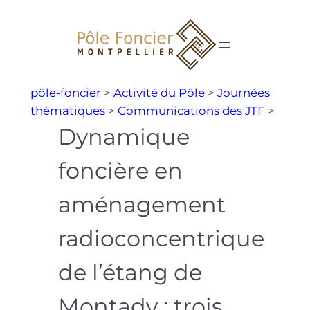
Aller
au
contenu
pôle-foncier
>
Activité du Pôle
>
Journées
thématiques
>
Communications des JTF
>
Dynamique
foncière en
aménagement
radioconcentrique
de l’étang de
Montady : trois