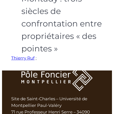
siècles de
confrontation entre
propriétaires « des
pointes »
Thierry Ruf
;
Site de Saint-Charles – Université de
Montpellier Paul-Valéry
71 rue Professeur Henri Serre – 34090