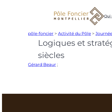
Aller
au
Qui
contenu
pôle-foncier
>
Activité du Pôle
>
Journée
Logiques et straté
siècles
Gérard Beaur
;