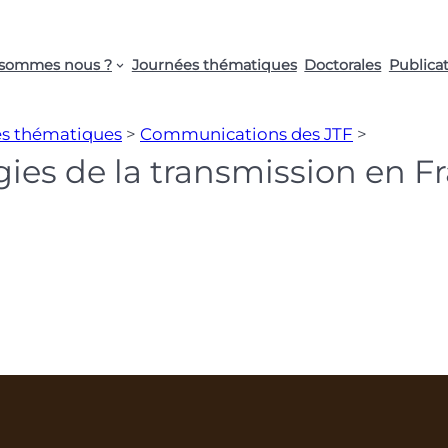
 sommes nous ?
Journées thématiques
Doctorales
Publica
s thématiques
>
Communications des JTF
>
gies de la transmission en F