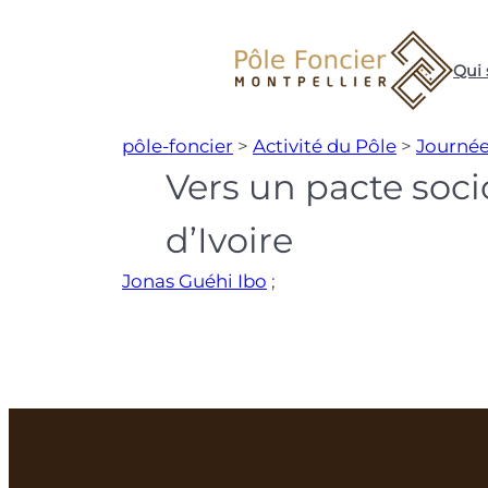
Aller
au
Qui
contenu
pôle-foncier
>
Activité du Pôle
>
Journée
Vers un pacte soci
d’Ivoire
Jonas Guéhi Ibo
;