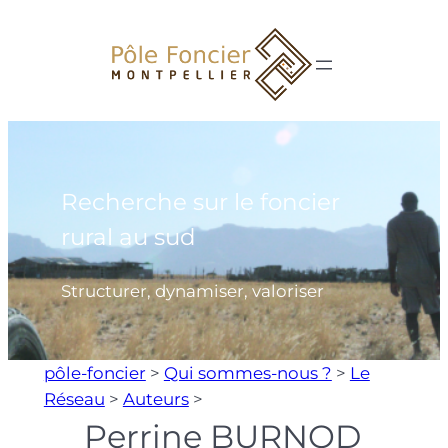
Aller
au
contenu
Recherche sur le foncier
rural au sud
Structurer, dynamiser, valoriser
pôle-foncier
>
Qui sommes-nous ?
>
Le
Réseau
>
Auteurs
>
Perrine BURNOD