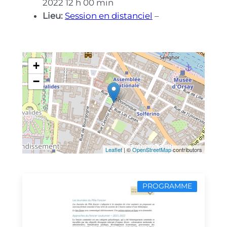
2022 12 h 00 min
Lieu:
Session en distanciel
–
+
−
Leaflet
| ©
OpenStreetMap
contributors
PROGRAMME