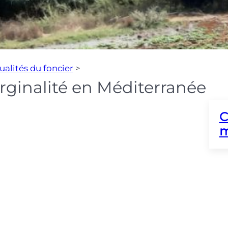
ualités du foncier
>
arginalité en Méditerranée
C
m