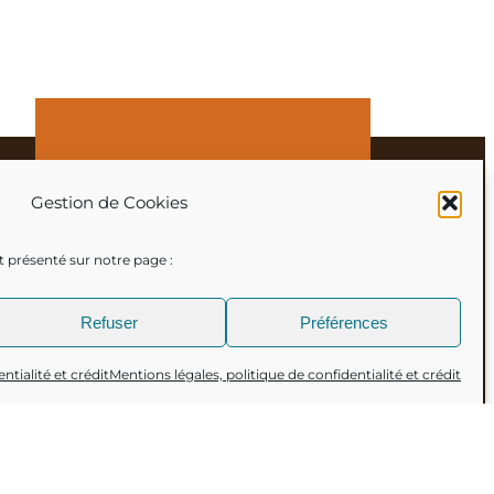
Lettre d’information
Gestion de Cookies
Prénom
est présenté sur notre page :
Nom de famille
Refuser
Préférences
Email
ntialité et crédit
Mentions légales, politique de confidentialité et crédit
acceptez la politique de
confidentialité